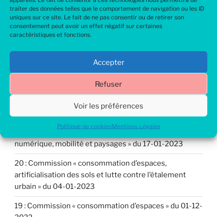
Rechercher
traiter des données telles que le comportement de navigation ou les ID
uniques sur ce site. Le fait de ne pas consentir ou de retirer son
consentement peut avoir un effet négatif sur certaines
caractéristiques et fonctions.
Articles récents
Accepter
SCoT de la CCAPV : Des engagements tenus !
Refuser
22 : Commission « « Actualisation de la consommation
d’espaces et échanges avant arrêt du projet »
Voir les préférences
21 : Commission « ultimes objectifs et prescriptions
Politique de cookies
Mentions Légales
sur diverses thématiques : consommation d’espaces,
numérique, mobilité et paysages » du 17-01-2023
20 : Commission « consommation d’espaces,
artificialisation des sols et lutte contre l’étalement
urbain » du 04-01-2023
19 : Commission « consommation d’espaces » du 01-12-