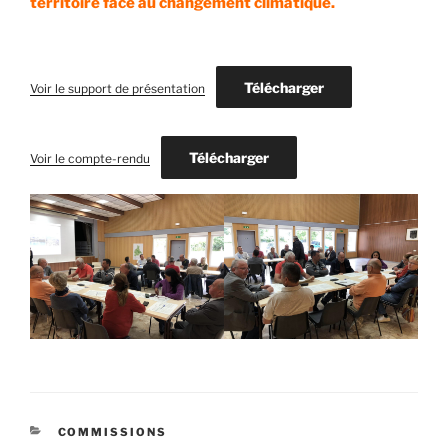
territoire face au changement climatique.
Télécharger
Voir le support de présentation
Télécharger
Voir le compte-rendu
CATÉGORIES
COMMISSIONS