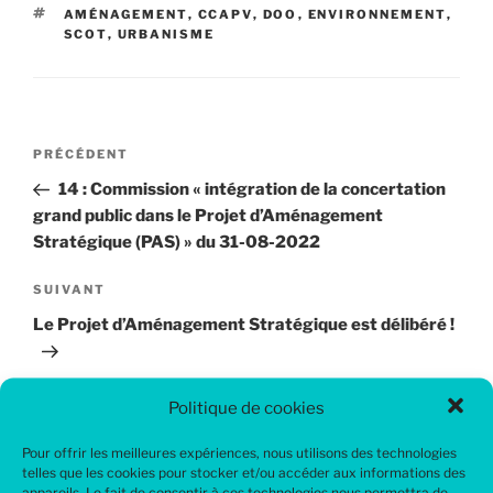
ÉTIQUETTES
AMÉNAGEMENT
,
CCAPV
,
DOO
,
ENVIRONNEMENT
,
SCOT
,
URBANISME
Navigation
Article
PRÉCÉDENT
de
précédent
14 : Commission « intégration de la concertation
l’article
grand public dans le Projet d’Aménagement
Stratégique (PAS) » du 31-08-2022
Article
SUIVANT
suivant
Le Projet d’Aménagement Stratégique est délibéré !
Politique de cookies
Pour offrir les meilleures expériences, nous utilisons des technologies
Rechercher
telles que les cookies pour stocker et/ou accéder aux informations des
appareils. Le fait de consentir à ces technologies nous permettra de