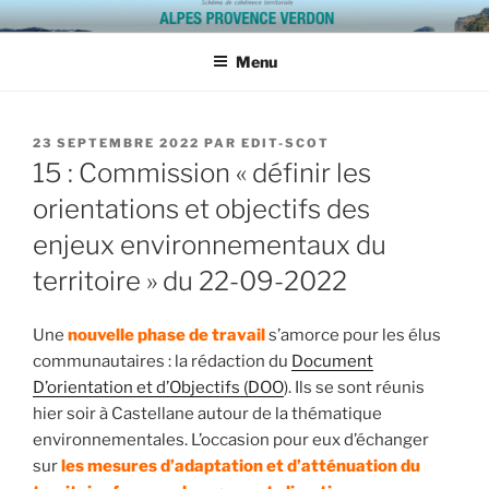
Aller
SCOT ALPES PROVENCE
au
VERDON
Menu
contenu
principal
PUBLIÉ
23 SEPTEMBRE 2022
PAR
EDIT-SCOT
LE
15 : Commission « définir les
orientations et objectifs des
enjeux environnementaux du
territoire » du 22-09-2022
Une
nouvelle phase de travail
s’amorce pour les élus
communautaires : la rédaction du
Document
D’orientation et d’Objectifs (DOO
). Ils se sont réunis
hier soir à Castellane autour de la thématique
environnementales. L’occasion pour eux d’échanger
sur
les mesures d’adaptation et d’atténuation du