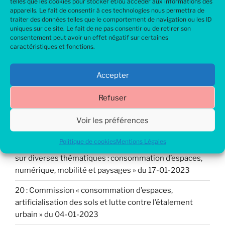
telles que les cookies pour stocker et/ou accéder aux informations des
Rechercher
appareils. Le fait de consentir à ces technologies nous permettra de
traiter des données telles que le comportement de navigation ou les ID
Rechercher
uniques sur ce site. Le fait de ne pas consentir ou de retirer son
consentement peut avoir un effet négatif sur certaines
caractéristiques et fonctions.
Articles récents
Accepter
SCoT de la CCAPV : Des engagements tenus !
Refuser
22 : Commission « « Actualisation de la consommation
Voir les préférences
d’espaces et échanges avant arrêt du projet »
Politique de cookies
Mentions Légales
21 : Commission « ultimes objectifs et prescriptions
sur diverses thématiques : consommation d’espaces,
numérique, mobilité et paysages » du 17-01-2023
20 : Commission « consommation d’espaces,
artificialisation des sols et lutte contre l’étalement
urbain » du 04-01-2023