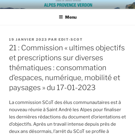
Aller
SCOT ALPES PROVENCE
au
VERDON
Menu
contenu
principal
PUBLIÉ
19 JANVIER 2023
PAR
EDIT-SCOT
LE
21 : Commission « ultimes objectifs
et prescriptions sur diverses
thématiques : consommation
d’espaces, numérique, mobilité et
paysages » du 17-01-2023
La commission SCoT des élus communautaires est à
nouveau réunie à Saint André les Alpes pour finaliser
les dernières rédactions du document d’orientations et
d’objectifs. Après un travail intense depuis près de
deux ans désormais, l’arrêt du SCoT se profile à