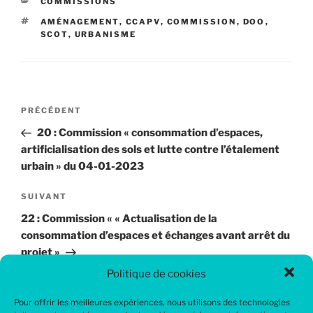
CATÉGORIES
COMMISSIONS
ÉTIQUETTES
AMÉNAGEMENT
,
CCAPV
,
COMMISSION
,
DOO
,
SCOT
,
URBANISME
Navigation
Article
PRÉCÉDENT
de
précédent
20 : Commission « consommation d’espaces,
l’article
artificialisation des sols et lutte contre l’étalement
urbain » du 04-01-2023
Article
SUIVANT
suivant
22 : Commission « « Actualisation de la
consommation d’espaces et échanges avant arrêt du
projet »
Politique de cookies
Pour offrir les meilleures expériences, nous utilisons des technologies