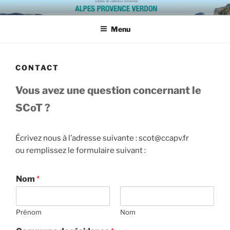
Aller
SCOT ALPES PROVENCE
au
VERDON
Menu
contenu
principal
CONTACT
Vous avez une question concernant le
SCoT ?
Écrivez nous à l’adresse suivante : scot@ccapv.fr
ou remplissez le formulaire suivant :
Nom
*
Prénom
Nom