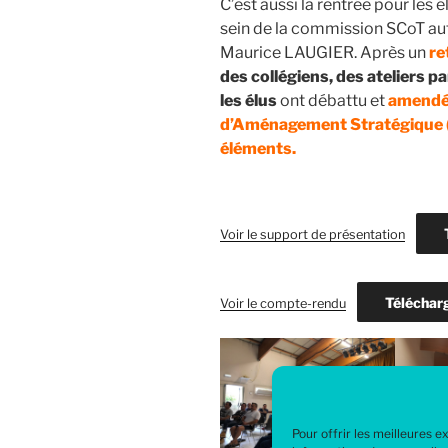
C’est aussi la rentrée pour les
sein de la commission SCoT a
Maurice LAUGIER. Après un
re
des collégiens, des ateliers pa
les élus
ont débattu et
amendé 
d’Aménagement Stratégique (
éléments.
Voir le support de présentation
Téléchar
Voir le compte-rendu
Pour offrir les meilleures 