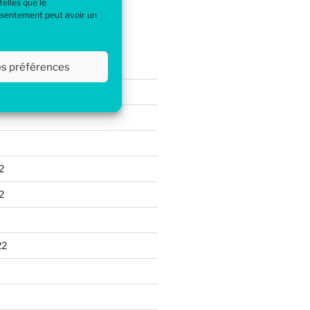
elles que le
ire à afficher.
onsentement peut avoir un
s
les préférences
2
2
22