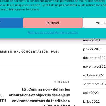
 Le fait de consentir à ces technologies nous permettra de traiter des données t
Aucun commenta
ou les ID uniques sur ce site. Le fait de ne pas consentir ou de retirer son c
caractéristiques et fonctions.
t l’intégralité des résultats de la
Archive
ant ici
dans les prochains jours.
r
Refuser
Voir 
avril 2023
Politique de cookies
Mentions Légales
mars 2023
janvier 2023
OMMISSION
,
CONCERTATION
,
PAS
,
décembre 202
novembre 202
octobre 2022
SUIVANT
Article
septembre 20
suivant
15 : Commission « définir les
août 2022
,
orientations et objectifs des enjeux
𝗧 ?
environnementaux du territoire »
juillet 2022