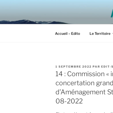
Aller
au
SCOT ALP
contenu
principal
Accueil – Edito
Le Territoire
PUBLIÉ
1 SEPTEMBRE 2022
PAR
EDIT-
LE
14 : Commission « i
concertation grand
d’Aménagement Str
08-2022