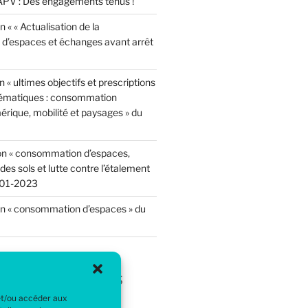
PV : Des engagements tenus !
 « « Actualisation de la
’espaces et échanges avant arrêt
 « ultimes objectifs et prescriptions
hématiques : consommation
rique, mobilité et paysages » du
on « consommation d’espaces,
n des sols et lutte contre l’étalement
-01-2023
n « consommation d’espaces » du
aires récents
 et/ou accéder aux