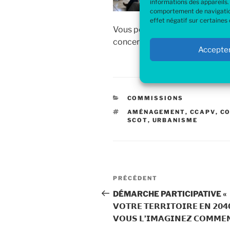
informations des appareils.
comportement de navigation 
effet négatif sur certaines 
Vous pourrez retrouver égalemen
concertation publique
en cliqu
Accepte
CATÉGORIES
COMMISSIONS
ÉTIQUETTES
AMÉNAGEMENT
,
CCAPV
,
C
SCOT
,
URBANISME
Navigation
Article
PRÉCÉDENT
de
précédent
DÉMARCHE PARTICIPATIVE «
𝗩𝗢𝗧𝗥𝗘 𝗧𝗘𝗥𝗥𝗜𝗧𝗢𝗜𝗥𝗘 𝗘𝗡 𝟮𝟬𝟰
l’article
𝗩𝗢𝗨𝗦 𝗟’𝗜𝗠𝗔𝗚𝗜𝗡𝗘𝗭 𝗖𝗢𝗠𝗠𝗘