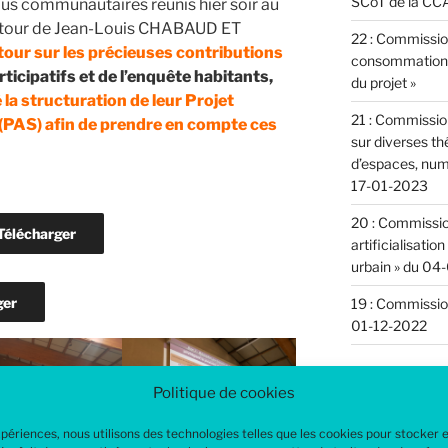
SCoT de la CCA
 élus communautaires réunis hier soir au
utour de Jean-Louis CHABAUD ET
22 : Commission
tour sur les précieuses contributions
consommation d
rticipatifs et de l’enquête habitants,
du projet »
la structuration de leur Projet
21 : Commission
PAS) afin de prendre en compte ces
sur diverses t
d’espaces, numé
17-01-2023
20 : Commissi
Télécharger
artificialisatio
urbain » du 04
ger
19 : Commissio
01-12-2022
Politique de cookies
Comment
expériences, nous utilisons des technologies telles que les cookies pour stocker