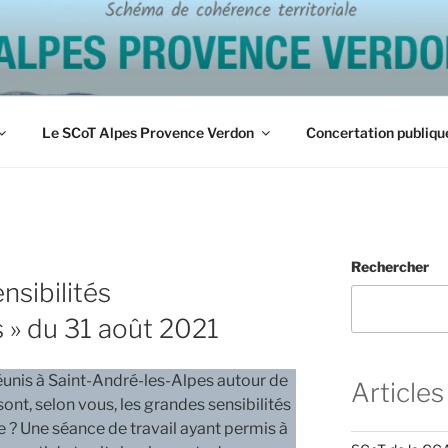
ES PROVENCE VERDO
Le SCoT Alpes Provence Verdon
Concertation publiqu
Rechercher
nsibilités
 » du 31 août 2021
éunis à Saint-André-les-Alpes autour de
Articles
 sont, selon vous, les grandes sensibilités
e ? Une séance de travail ayant permis à