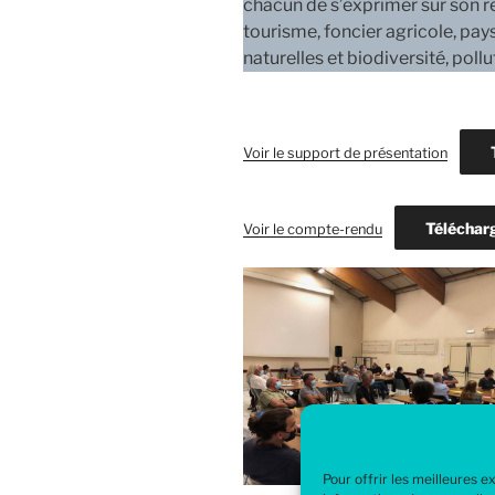
chacun de s’exprimer sur son re
tourisme, foncier agricole, pa
naturelles et biodiversité, poll
Voir le support de présentation
Téléchar
Voir le compte-rendu
Pour offrir les meilleures 