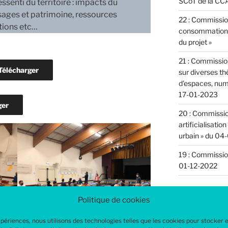
SCoT de la CCA
ssenti du territoire : impacts du
ysages et patrimoine, ressources
22 : Commission
utions etc…
consommation d
du projet »
21 : Commission
Télécharger
sur diverses t
d’espaces, numé
17-01-2023
ger
20 : Commissi
artificialisatio
urbain » du 04
19 : Commissio
01-12-2022
Politique de cookies
Comment
expériences, nous utilisons des technologies telles que les cookies pour stocker