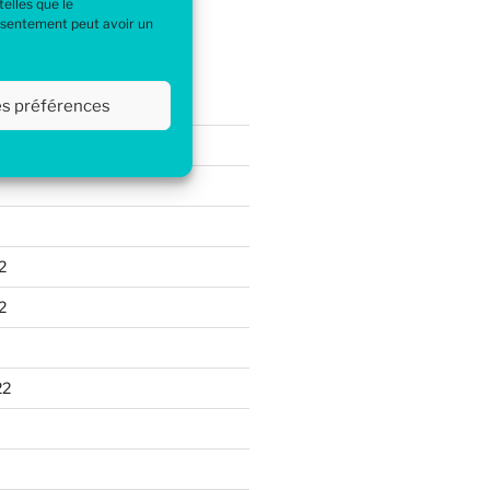
elles que le
ire à afficher.
onsentement peut avoir un
s
les préférences
2
2
22