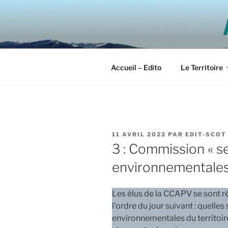
Aller
au
SCOT ALP
contenu
principal
Accueil – Edito
Le Territoire
PUBLIÉ
11 AVRIL 2022
PAR
EDIT-SCOT
LE
3 : Commission « se
environnementales
Les élus de la CCAPV se sont r
l’ordre du jour suivant : quelles
environnementales du territoir