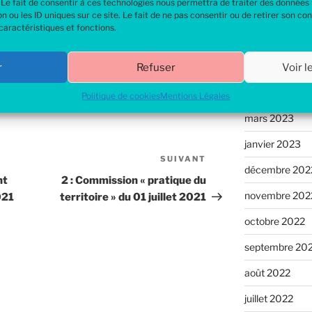
 Le fait de consentir à ces technologies nous permettra de traiter des données t
Aucun commenta
ou les ID uniques sur ce site. Le fait de ne pas consentir ou de retirer son c
caractéristiques et fonctions.
Archive
r
Refuser
Voir 
VIRONNEMENT
,
SCOT
,
URBANISME
avril 2023
Politique de cookies
Mentions Légales
mars 2023
janvier 2023
SUIVANT
Article
décembre 202
suivant
nt
2 : Commission « pratique du
novembre 202
021
territoire » du 01 juillet 2021
octobre 2022
septembre 20
août 2022
juillet 2022