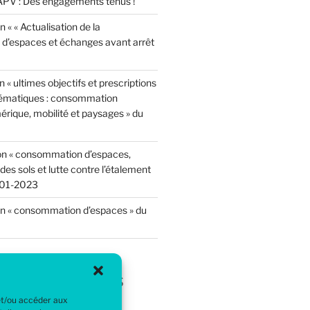
PV : Des engagements tenus !
 « « Actualisation de la
’espaces et échanges avant arrêt
 « ultimes objectifs et prescriptions
hématiques : consommation
rique, mobilité et paysages » du
on « consommation d’espaces,
n des sols et lutte contre l’étalement
-01-2023
n « consommation d’espaces » du
aires récents
 et/ou accéder aux